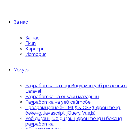
За нас
За нас
Екип
Кариери
История
Услуги
Разработка на индивидуални уеб решения с
Laravel
Разработка на онлайн магазини
Разработка на уеб сайтове
Програмиране (HTML5 & CSS3, фронтенд,
бекенд, Javascript, jQuery, Vue.js)
Уеб дизайн, UX дизайн, фронтенд и бекенд
разработка