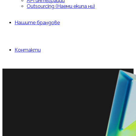
API интеграции
Outsourcing (Наеми екипа ни)
Нашите брандове
Контакти